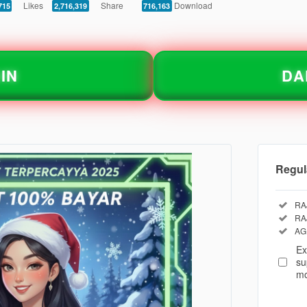
Likes
Share
Download
715
2,716,319
716,163
IN
DA
Regul
Regu
Inc
RA
Inc
RAJA
RA
Inc
AG
prem
2025
Ex
tim 
su
mo
deng