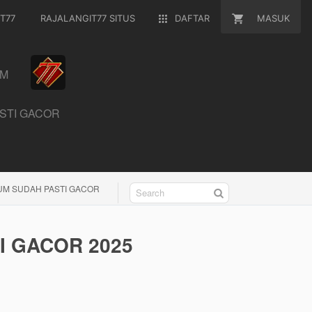
T77
RAJALANGIT77 SITUS
DAFTAR
MASUK
UM
ASTI GACOR
IUM SUDAH PASTI GACOR
Search
I GACOR 2025