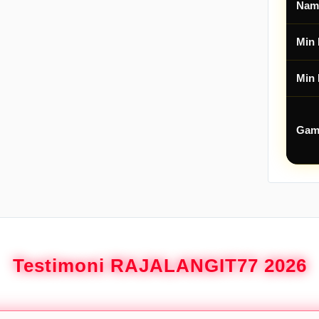
Nam
Min 
Min 
Gam
Testimoni RAJALANGIT77 2026