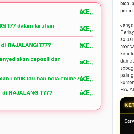
bisa l
pre-ma
ne yang menyediakan pasaran resmi
Janga
GIT77 dalam taruhan
ve betting, dan fitur unggulan Mix Parlay
Parla
gkap, odds kompetitif, transaksi cepat,
solusi
lay di RAJALANGIT77?
uk memastikan pengalaman taruhan yang aman
menca
bungan yang memungkinkan pemain memasang
keunt
enyediakan deposit dan
. Semakin banyak pilihan yang benar, semakin
dan b
sebag
an deposit dan withdraw cepat melalui bank
paling
an untuk taruhan bola online?
engan waktu proses hanya beberapa menit.
kemen
eamanan terenkripsi dan bekerja sama
RAJA
ar di RAJALANGIT77?
T, sehingga keamanan akun dan transaksi
T77, klik menu Daftar, isi data yang
KE
uk mulai bermain di pasaran SBOBET dan Mix
Serv