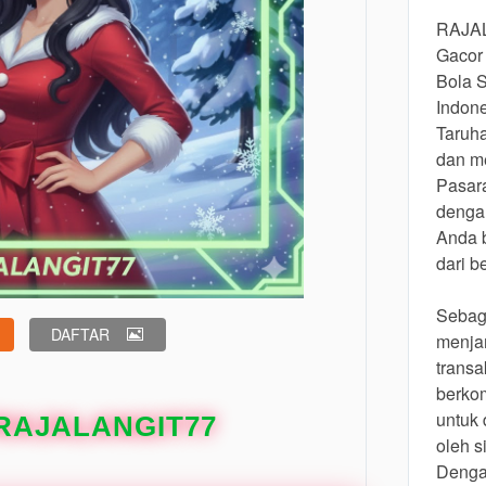
View
license
RAJAL
details
Gacor
Bola 
Indon
Taruha
dan m
Pasar
denga
Anda b
dari b
Sebag
DAFTAR
menja
transa
berko
untuk 
 RAJALANGIT77
oleh s
Denga